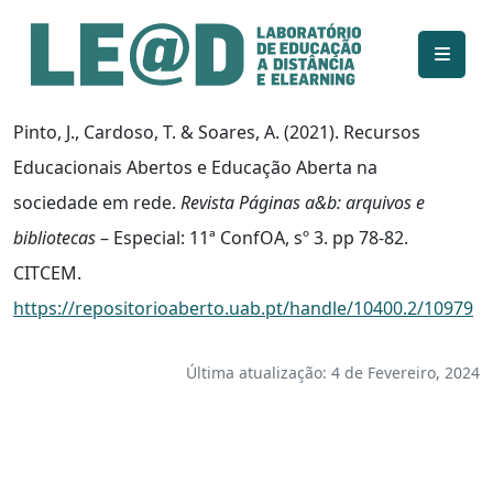
Ir para o conteúdo principal
Informações de acessibilidade
Mapa do site
Pinto, J., Cardoso, T. & Soares, A. (2021). Recursos
Educacionais Abertos e Educação Aberta na
sociedade em rede.
Revista Páginas a&b: arquivos e
bibliotecas
– Especial: 11ª ConfOA, sº 3. pp 78-82.
CITCEM.
https://repositorioaberto.uab.pt/handle/10400.2/10979
Última atualização: 4 de Fevereiro, 2024