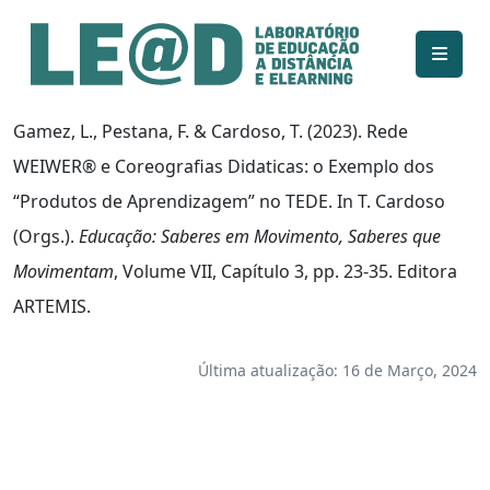
Ir para o conteúdo principal
Informações de acessibilidade
Mapa do site
Gamez, L., Pestana, F. & Cardoso, T. (2023). Rede
WEIWER® e Coreografias Didaticas: o Exemplo dos
“Produtos de Aprendizagem” no TEDE. In T. Cardoso
(Orgs.).
Educação: Saberes em Movimento, Saberes que
Movimentam
, Volume VII, Capítulo 3, pp. 23-35. Editora
ARTEMIS.
Última atualização: 16 de Março, 2024