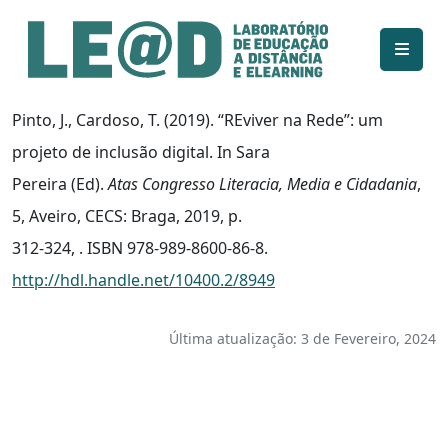
Ir para o conteúdo principal
Informações de acessibilidade
Mapa do site
Pinto, J., Cardoso, T. (2019). “REviver na Rede”: um
projeto de inclusão digital. In Sara
Pereira (Ed).
Atas Congresso Literacia, Media e Cidadania
,
5, Aveiro, CECS: Braga, 2019, p.
312-324, . ISBN 978-989-8600-86-8.
http://hdl.handle.net/10400.2/8949
Última atualização: 3 de Fevereiro, 2024