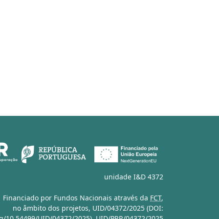
unidade I&D 4372
Financiado por Fundos Nacionais através da
FCT
,
no âmbito dos projetos,
UID/04372/2025 (DOI:
org/10.54499/UID/04372/2025)
,
UID/PRR/04372/2025