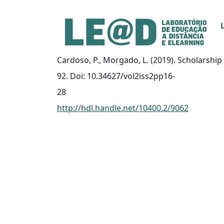
Ir para o conteúdo principal
Informações de acessibilidade
Mapa do site
Cardoso, P., Morgado, L. (2019). Scholarship
92. Doi: 10.34627/vol2iss2pp16-
28
http://hdl.handle.net/10400.2/9062