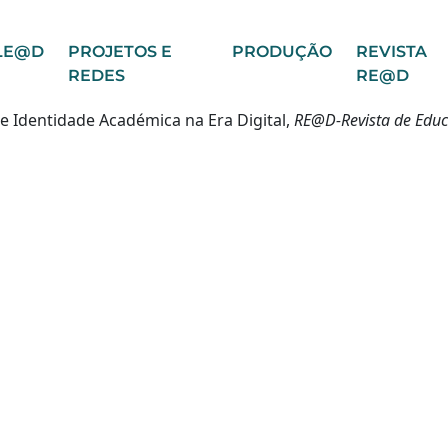
LE@D
PROJETOS E
PRODUÇÃO
REVISTA
REDES
RE@D
 e Identidade Académica na Era Digital,
RE@D-Revista de Educ