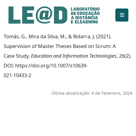
Ir para o conteúdo principal
Informações de acessibilidade
Mapa do site
Tomás, G., Mira da Silva, M., & Bidarra, J. (2021).
Supervision of Master Theses Based on Scrum: A
Case Study.
Education and Information Technologies
, 26(2).
DOI: https://doi.org/10.1007/s10639-
021-10433-2
Última atualização: 4 de Fevereiro, 2024