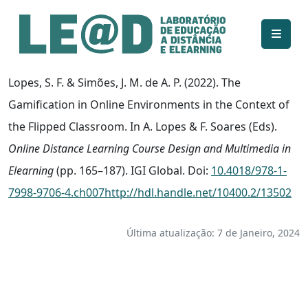
Ir para o conteúdo principal
Informações de acessibilidade
Mapa do site
Lopes, S. F. & Simões, J. M. de A. P. (2022). The
Gamification in Online Environments in the Context of
the Flipped Classroom. In A. Lopes & F. Soares (Eds).
Online Distance Learning Course Design and Multimedia in
Elearning
(pp. 165–187). IGI Global. Doi:
10.4018/978-1-
7998-9706-4.ch007
http://hdl.handle.net/10400.2/13502
Última atualização: 7 de Janeiro, 2024