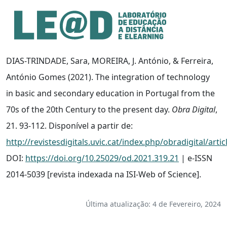
Ir para o conteúdo principal
Informações de acessibilidade
Mapa do site
DIAS-TRINDADE, Sara, MOREIRA, J. António, & Ferreira,
António Gomes (2021). The integration of technology
in basic and secondary education in Portugal from the
70s of the 20th Century to the present day.
Obra Digital
,
21. 93-112. Disponível a partir de:
http://revistesdigitals.uvic.cat/index.php/obradigital/arti
DOI:
https://doi.org/10.25029/od.2021.319.21
| e-ISSN
2014-5039 [revista indexada na ISI-Web of Science].
Última atualização: 4 de Fevereiro, 2024