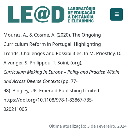
Ir para o conteúdo principal
Informações de acessibilidade
Mapa do site
Mouraz, A., & Cosme, A. (2020). The Ongoing
Curriculum Reform in Portugal: Highlighting
Trends, Challenges and Possibilities. In M. Priestley, D.
Alvunger, S. Philippou, T. Soini, (org),
Curriculum Making In Europe – Policy and Practice Within
and Across Diverse Contexts
(pp. 77-
98). Bingley, UK: Emerald Publishing Limited.
https://doi.org/10.1108/978-1-83867-735-
020211005
Última atualização: 3 de Fevereiro, 2024