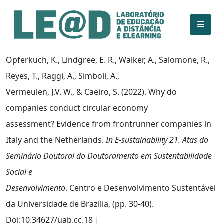
Ir para o conteúdo principal
Informações de acessibilidade
Mapa do site
Opferkuch, K., Lindgree, E. R., Walker, A., Salomone, R.,
Reyes, T., Raggi, A., Simboli, A.,
Vermeulen, J.V. W., & Caeiro, S. (2022). Why do
companies conduct circular economy
assessment? Evidence from frontrunner companies in
Italy and the Netherlands.
In E-sustainability 21. Atas do
Seminário Doutoral do Doutoramento em Sustentabilidade
Social e
Desenvolvimento
. Centro e Desenvolvimento Sustentável
da Universidade de Brazilia, (pp. 30-40).
Doi:10.34627/uab.cc.18 |