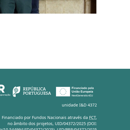
unidade I&D 4372
Financiado por Fundos Nacionais através da
FCT
,
no âmbito dos projetos,
UID/04372/2025 (DOI:
org/10.54499/UID/04372/2025)
,
UID/PRR/04372/2025