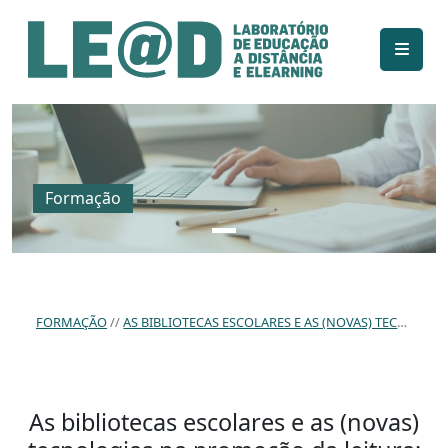
Ir para o conteúdo principal
Informações de acessibilidade
Mapa do site
Formação
FORMAÇÃO
AS BIBLIOTECAS ESCOLARES E AS (NOVAS) TECNOLOGIAS NA PROMOÇÃO DA LEITURA: DISTRITO DE SETÚBAL
As bibliotecas escolares e as (novas)