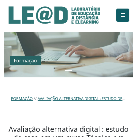
Ir para o conteúdo principal
Informações de acessibilidade
Mapa do site
Formação
FORMAÇÃO
AVALIAÇÃO ALTERNATIVA DIGITAL : ESTUDO DE CASO EM UM CURSO TÉCNICO EM ADMINISTRAÇÃODA REDE NACIONAL EAD SENAC – BRASIL
Avaliação alternativa digital : estudo