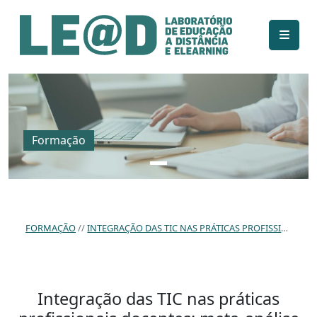
Ir para o conteúdo principal
Informações de acessibilidade
Mapa do site
Formação
FORMAÇÃO
INTEGRAÇÃO DAS TIC NAS PRÁTICAS PROFISSIONAIS DOCENTES: META-ANÁLISE DE PLANOS DE FORMAÇÃO CONTÍNUA ENTRE 2014 E 2019.
Integração das TIC nas práticas