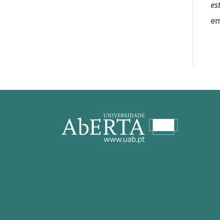
es
em