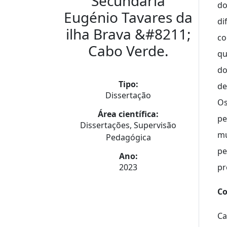
Secundária
do
Eugénio Tavares da
di
ilha Brava &#8211;
co
Cabo Verde.
qu
do
Tipo:
de
Dissertação
Os
Área científica:
pe
Dissertações, Supervisão
mu
Pedagógica
pe
Ano:
2023
pr
Co
Ca