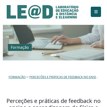
Ir para o conteúdo principal
Informações de acessibilidade
Mapa do site
Formação
FORMAÇÃO
PERCEÇÕES E PRÁTICAS DE FEEDBACK NO ENSINO E APRENDIZAGEM DE FÍSICA E QUÍMICA: ESTUDO DE CASO NUM AGRUPAMENTO DE ESCOLAS.
Perceções e práticas de feedback no