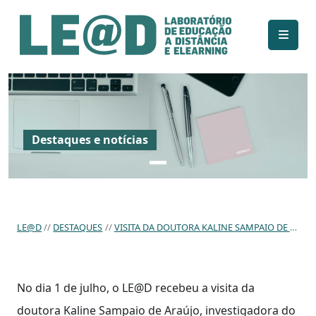
Ir para o conteúdo principal
Informações de acessibilidade
Mapa do site
Destaques e notícias
LE@D
DESTAQUES
VISITA DA DOUTORA KALINE SAMPAIO DE ARAÚJO, DO LABORATÓRIO DE INOVAÇÃO TECNOLÓGICA EM SAÚDE (LAIS / UFRN)
No dia 1 de julho, o LE@D recebeu a visita da
doutora Kaline Sampaio de Araújo, investigadora do