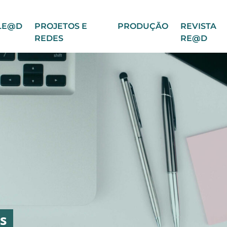
LE@D
PROJETOS E
PRODUÇÃO
REVISTA
REDES
RE@D
s