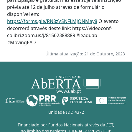
prévia até 12 de julho através de formulário
disponível em:
https://forms.gle/RN8zVSNFLMjQNMay8
O evento
decorrerá através deste link: https://videoconf-
colibri.zoom.us/j/81562388889 #leaduab
#MovingEAD
Última atualização: 21 de Outubro, 2023
unidade I&D 4372
Financiado por Fundos Nacionais através da
FCT
,
no âmbito dos projetos,
UID/04372/2025 (DOI: