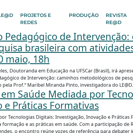
LE@D
PROJETOS E
PRODUÇÃO
REVISTA
REDES
RE@D
 Pedagógico de Intervenção:
uisa brasileira com atividades
0 maio, 18h
Teles, Doutoranda em Educação na UFSCar (Brasil), irá apres
agógico de Intervenção: caminhos metodológicos de pesqui
o pela Prof.ª Maribel Miranda Pinto, investigadora do LE@D.
em Saúde Mediada por Tecnolo
 e Práticas Formativas
 Tecnologias Digitais: Investigação, Inovação e Práticas 
 a formação e as práticas em saúde. Com a participação de
s, o encontro reúne vozes de referência para debater ino