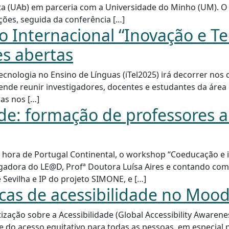
ta (UAb) em parceria com a Universidade do Minho (UM). O
ções, seguida da conferência […]
o Internacional “Inovação e T
es abertas
ecnologia no Ensino de Línguas (iTel2025) irá decorrer nos
ende reunir investigadores, docentes e estudantes da área 
as nos […]
e: formação de professores a 
0, hora de Portugal Continental, o workshop “Coeducação e 
gadora do LE@D, Profª Doutora Luísa Aires e contando com
 Sevilha e IP do projeto SIMONE, e […]
icas de acessibilidade no Mood
ização sobre a Acessibilidade (Global Accessibility Awaren
do acesso equitativo para todas as pessoas, em especial 