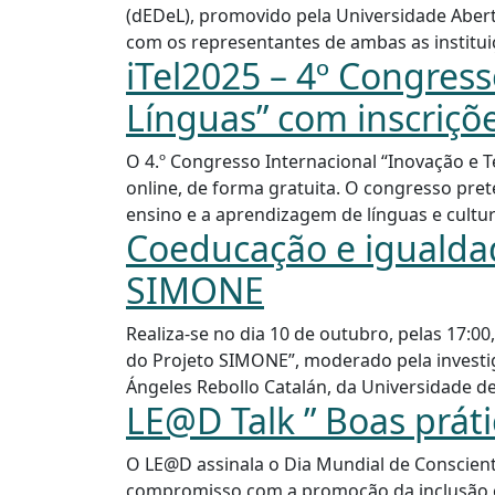
(dEDeL), promovido pela Universidade Aber
com os representantes de ambas as institui
iTel2025 – 4º Congress
Línguas” com inscriçõ
O 4.º Congresso Internacional “Inovação e T
online, de forma gratuita. O congresso pret
ensino e a aprendizagem de línguas e cultur
Coeducação e igualdad
SIMONE
Realiza-se no dia 10 de outubro, pelas 17:0
do Projeto SIMONE”, moderado pela investi
Ángeles Rebollo Catalán, da Universidade de
LE@D Talk ” Boas prát
O LE@D assinala o Dia Mundial de Conscient
compromisso com a promoção da inclusão e 