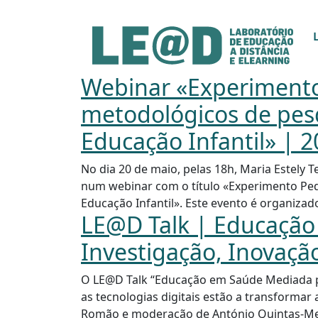
Ir para o conteúdo principal
Informações de acessibilidade
Mapa do site
Webinar «Experimento
metodológicos de pesq
Educação Infantil» | 2
No dia 20 de maio, pelas 18h, Maria Estely 
num webinar com o título «Experimento Ped
Educação Infantil». Este evento é organizad
LE@D Talk | Educação 
Investigação, Inovação
O LE@D Talk “Educação em Saúde Mediada por
as tecnologias digitais estão a transformar
Romão e moderação de António Quintas-Mende