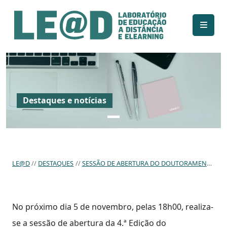
Ir para o conteúdo principal
Informações de acessibilidade
Mapa do site
Destaques e notícias
LE@D
DESTAQUES
SESSÃO DE ABERTURA DO DOUTORAMENTO EM EDUCAÇÃO A DISTÂNCIA E ELEARNING
No próximo dia 5 de novembro, pelas 18h00, realiza-
se a sessão de abertura da 4.ª Edição do