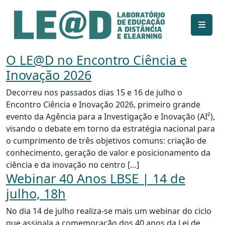
Ir para o conteúdo principal
Informações de acessibilidade
Mapa do site
O LE@D no Encontro Ciência e
Inovação 2026
Decorreu nos passados dias 15 e 16 de julho o
Encontro Ciência e Inovação 2026, primeiro grande
evento da Agência para a Investigação e Inovação (AI²),
visando o debate em torno da estratégia nacional para
o cumprimento de três objetivos comuns: criação de
conhecimento, geração de valor e posicionamento da
ciência e da inovação no centro […]
Webinar 40 Anos LBSE | 14 de
julho, 18h
No dia 14 de julho realiza-se mais um webinar do ciclo
que assinala a comemoração dos 40 anos da Lei de