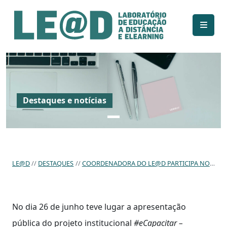
Ir para o conteúdo principal
Informações de acessibilidade
Mapa do site
Destaques e notícias
LE@D
DESTAQUES
COORDENADORA DO LE@D PARTICIPA NO PROJETO #ECAPACITAR NO INSTITUTO POLITÉCNICO DE SANTARÉM
No dia 26 de junho teve lugar a apresentação
pública do projeto institucional
#eCapacitar –