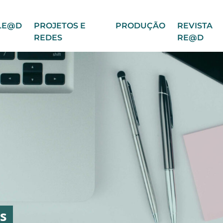
LE@D
PROJETOS E
PRODUÇÃO
REVISTA
REDES
RE@D
s