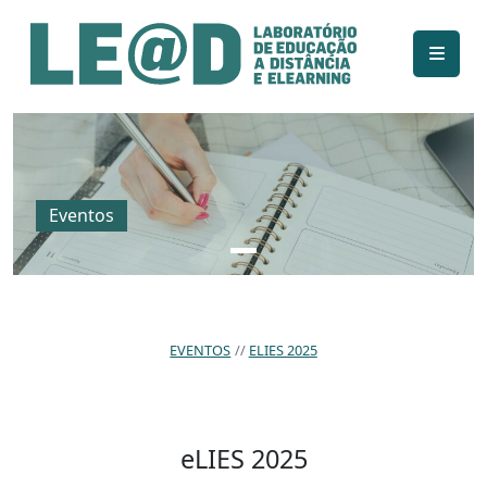
Ir para o conteúdo principal
Informações de acessibilidade
Mapa do site
Eventos
EVENTOS
ELIES 2025
eLIES 2025