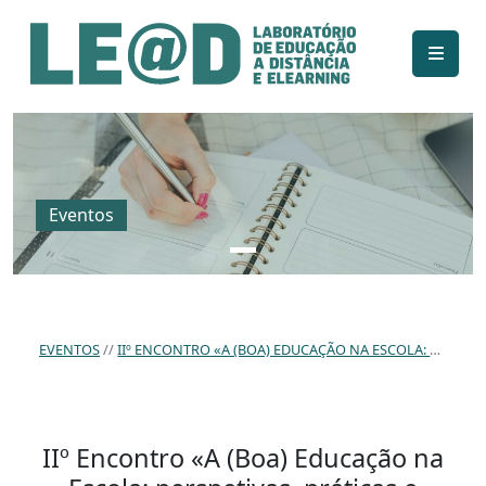
Ir para o conteúdo principal
Informações de acessibilidade
Mapa do site
Eventos
EVENTOS
IIº ENCONTRO «A (BOA) EDUCAÇÃO NA ESCOLA: PERSPETIVAS, PRÁTICAS E DESAFIOS»
IIº Encontro «A (Boa) Educação na