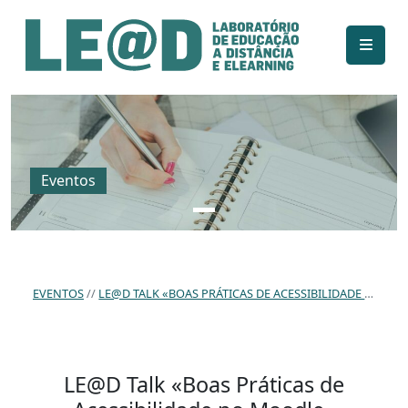
Ir para o conteúdo principal
Informações de acessibilidade
Mapa do site
Eventos
EVENTOS
LE@D TALK «BOAS PRÁTICAS DE ACESSIBILIDADE NO MOODLE»
LE@D Talk «Boas Práticas de