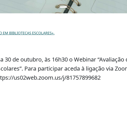
 EM BIBLIOTECAS ESCOLARES».
ia 30 de outubro, às 16h30 o Webinar “Avaliaçã
colares”. Para participar aceda à ligação via Zoo
ttps://us02web.zoom.us/j/81757899682