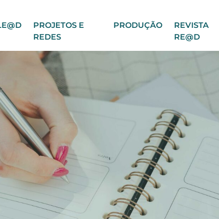
LE@D
PROJETOS E
PRODUÇÃO
REVISTA
REDES
RE@D