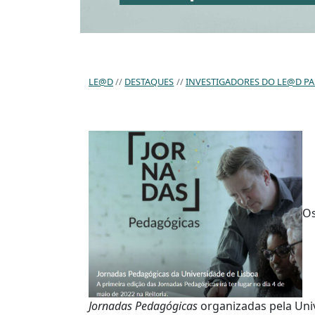
LE@D
DESTAQUES
INVESTIGADORES DO LE@D PA
Os
Jornadas Pedagógicas
organizadas pela Univ