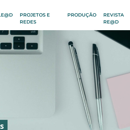
LE@D
PROJETOS E
PRODUÇÃO
REVISTA
REDES
RE@D
s