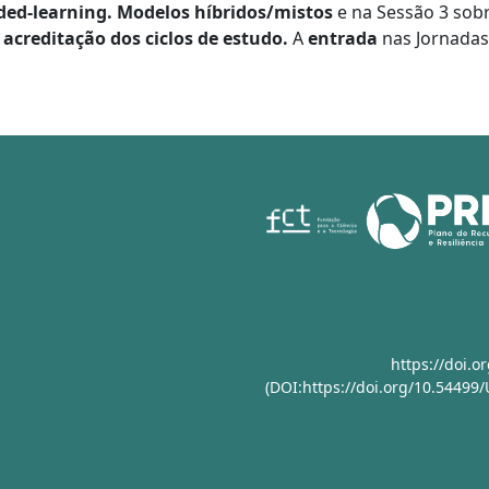
ded-learning. Modelos híbridos/mistos
e na Sessão 3 sob
 acreditação dos ciclos de estudo.
A
entrada
nas Jornada
https://doi.
(DOI:https://doi.org/10.54499