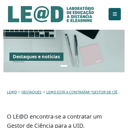
Ir para o conteúdo principal
Informações de acessibilidade
Mapa do site
Destaques e notícias
LE@D
DESTAQUES
LE@D ESTÁ A CONTRATAR “GESTOR DE CIÊNCIA”
O LE@D encontra-se a contratar um
Gestor de Ciência para a UID.