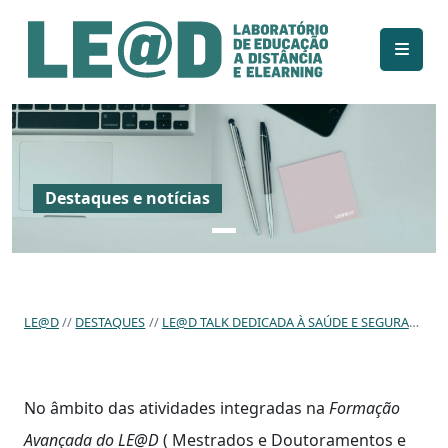
Ir para o conteúdo principal
Informações de acessibilidade
Mapa do site
Destaques e notícias
LE@D
DESTAQUES
LE@D TALK DEDICADA À SAÚDE E SEGURANÇA NAS ESCOLAS
No âmbito das atividades integradas na
Formação
Avançada do LE@D
( Mestrados e Doutoramentos e