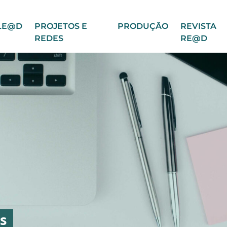
LE@D
PROJETOS E
PRODUÇÃO
REVISTA
REDES
RE@D
s