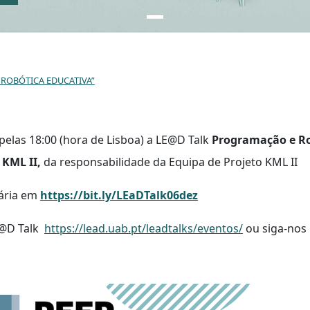
ROBÓTICA EDUCATIVA”
pelas 18:00 (hora de Lisboa) a LE@D Talk
Programação e Rob
KML II,
da responsabilidade da Equipa de Projeto KML II
sária em
https://bit.ly/LEaDTalk06dez
E@D Talk
https://lead.uab.pt/leadtalks/eventos/
ou siga-nos 