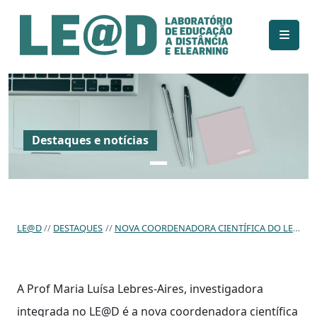
Ir para o conteúdo principal
Informações de acessibilidade
Mapa do site
Destaques e notícias
LE@D
DESTAQUES
NOVA COORDENADORA CIENTÍFICA DO LE@D ASSUME FUNÇÕES
A Prof Maria Luísa Lebres-Aires, investigadora
integrada no LE@D é a nova coordenadora científica