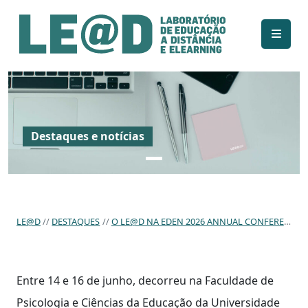
Ir para o conteúdo principal
Informações de acessibilidade
Mapa do site
Destaques e notícias
LE@D
DESTAQUES
O LE@D NA EDEN 2026 ANNUAL CONFERENCE (PORTO)
Entre 14 e 16 de junho, decorreu na Faculdade de
Psicologia e Ciências da Educação da Universidade