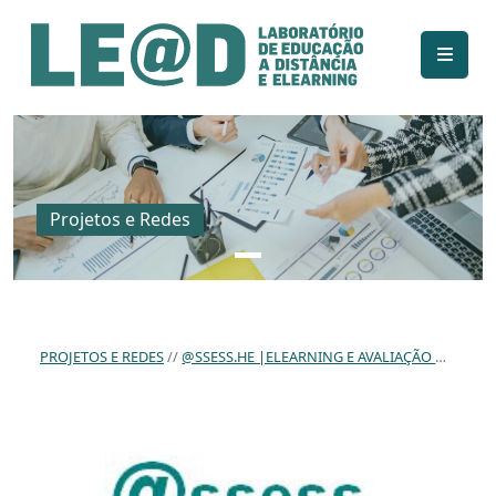
Ir para o conteúdo principal
Informações de acessibilidade
Mapa do site
Projetos e Redes
PROJETOS E REDES
@SSESS.HE |ELEARNING E AVALIAÇÃO NO ENSINO SUPERIOR.