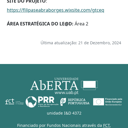
SITE DO PROJETO
:
https://filipaseabraborges.wixsite.com/gtceq
ÁREA ESTRATÉGICA DO LE@D:
Área 2
Última atualização: 21 de Dezembro, 2024
unidade I&D 4372
Financiado por Fundos Nacionais através da
FCT
,