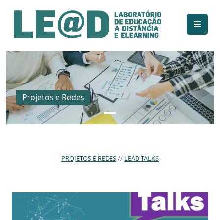
Ir para o conteúdo principal
Informações de acessibilidade
Mapa do site
Projetos e Redes
PROJETOS E REDES
LEAD TALKS