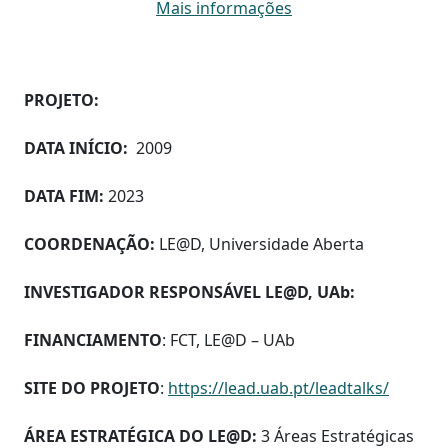
Mais informações
PROJETO:
DATA INÍCIO:
2009
DATA FIM:
2023
COORDENAÇÃO:
LE@D, Universidade Aberta
INVESTIGADOR RESPONSÁVEL LE@D, UAb:
FINANCIAMENTO
: FCT, LE@D – UAb
SITE DO PROJETO
:
https://lead.uab.pt/leadtalks/
ÁREA ESTRATÉGICA DO LE@D:
3 Áreas Estratégicas