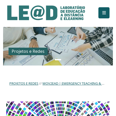
Ir para o conteúdo principal
Informações de acessibilidade
Mapa do site
Projetos e Redes
PROJETOS E REDES
MOV2EAD | EMERGENCY TEACHING & DIGITAL TRANSFORMATION IN HIGHER EDUCATION