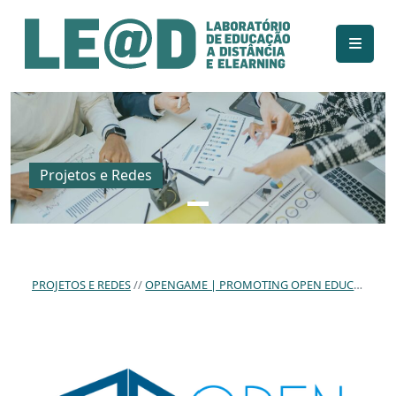
Ir para o conteúdo principal
Informações de acessibilidade
Mapa do site
Projetos e Redes
PROJETOS E REDES
OPENGAME | PROMOTING OPEN EDUCATION THROUGH GAMIFICATION.