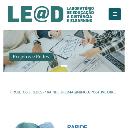
Ir para o conteúdo principal
Informações de acessibilidade
Mapa do site
Projetos e Redes
PROJETOS E REDES
RAPIDE |REIMAGINING A POSITIVE DIRECTION FOR EDUCATION