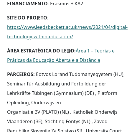
FINANCIAMENTO
: Erasmus + KA2
SITE DO PROJETO
:
https://www.leedsbeckett.ac.uk/news/2021/04/digital-
technology-within-education/
ÁREA ESTRATÉGICA DO LE@D:
Área 1 – Teorias e
Práticas da Educação Aberta e a Distância
PARCEIROS:
Eotvos Lorand Tudomanyegyetem (HU),
Seminar für Ausbildung und Fortbildung der
Lehrkräfte Tübingen (Gymnasium) (DE) , Platform
Opleiding, Onderwijs en
Organisatie BV (PLATO) (NL) , Katholiek Onderwijs
Vlaanderen (BE), Stichting Fontys (NL) , Zavod
Republike Slovenije Za Solstvo (SI) , University Court