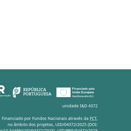
unidade I&D 4372
Financiado por Fundos Nacionais através da
FCT
,
no âmbito dos projetos,
UID/04372/2025 (DOI:
org/10.54499/UID/04372/2025)
,
UID/PRR/04372/2025