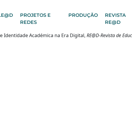
LE@D
PROJETOS E
PRODUÇÃO
REVISTA
REDES
RE@D
 e Identidade Académica na Era Digital,
RE@D-Revista de Educ