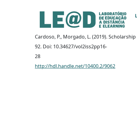
Ir para o conteúdo principal
Informações de acessibilidade
Mapa do site
Cardoso, P., Morgado, L. (2019). Scholarship
92. Doi: 10.34627/vol2iss2pp16-
28
http://hdl.handle.net/10400.2/9062