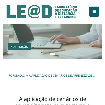
Ir para o conteúdo principal
Informações de acessibilidade
Mapa do site
Formação
FORMAÇÃO
A APLICAÇÃO DE CENÁRIOS DE APRENDIZAGEM COM RECURSO A PROGRAMAÇÃO E A OBJETOS TANGÍVEIS NO CONTEXTO DE UMA BIBLIOTECA ESCOLAR DO 1.º CEB.
A aplicação de cenários de