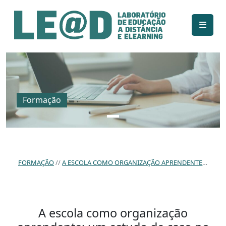
Ir para o conteúdo principal
Informações de acessibilidade
Mapa do site
Formação
FORMAÇÃO
A ESCOLA COMO ORGANIZAÇÃO APRENDENTE: UM ESTUDO DE CASO NO AGRUPAMENTO DE ESCOLAS GIL EANES, LAGOS
A escola como organização