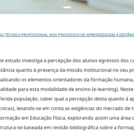
NOS PROCESSOS DE APRENDIZAGEM A DISTÂNCIA: PESQUISA COM EGRESSOS DOS CURSOS DE GRADUAÇÃO EM EDUCAÇÃO FÍSIC
te estudo investiga a percepção dos alunos egressos dos 
stância quanto à presença da missão institucional no seu p
nalizando os elementos orientadores da formação humana,
alidade para esta modalidade de ensino (e-learning). Neste
ferida população, saber qual a percepção desta quanto à a
cnicas), levando-se em conta as exigências do mercado de t
formação em Educação Física, explorando assim uma área de
trutura-se baseada em revisão bibliográfica sobre a formaç