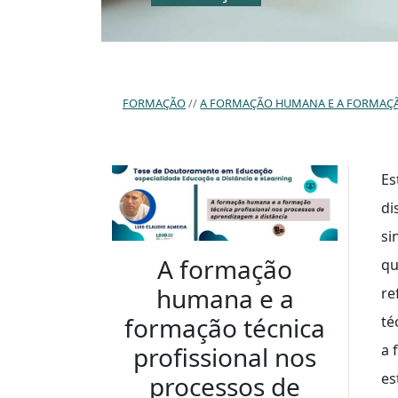
FORMAÇÃO
A FORMAÇÃO HUMANA E A FORMAÇÃO TÉCNICA PROFISSIONAL 
Es
di
si
A formação
qu
humana e a
re
formação técnica
té
profissional nos
a 
es
processos de