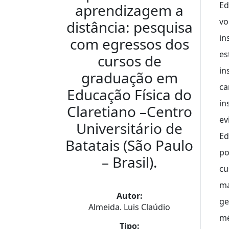
Ed
aprendizagem a
vo
distância: pesquisa
in
com egressos dos
es
cursos de
in
graduação em
ca
Educação Física do
in
Claretiano –Centro
ev
Universitário de
Ed
Batatais (São Paulo
po
– Brasil).
cu
ma
Autor:
ge
Almeida. Luis Claúdio
mé
Tipo: