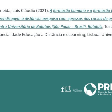
meida, Luís Cláudio (2021).
A formação humana e a formação té
rendizagem a distância: pesquisa com egressos dos cursos de g
ntro Universitário de Batatais (São Paulo – Brasil). Batatais
, Te
pecialidade Educação a Distância e eLearning, Lisboa: Univ