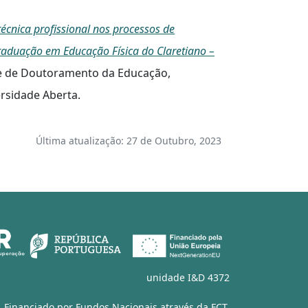
cnica profissional nos processos de
raduação em Educação Física do Claretiano –
se de Doutoramento da Educação,
ersidade Aberta.
Última atualização: 27 de Outubro, 2023
unidade I&D 4372
Financiado por Fundos Nacionais através da
FCT
,