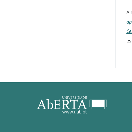
Al
ap
Ce
es