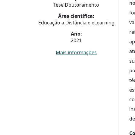
no
Tese Doutoramento
fo
Área científica:
va
Educação a Distância e eLearning
re
Ano:
2021
ap
at
Mais informações
su
po
té
es
co
in
de
Co