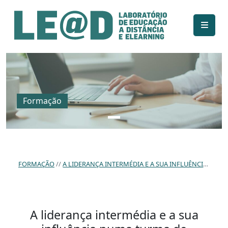
Ir para o conteúdo principal
Informações de acessibilidade
Mapa do site
Formação
FORMAÇÃO
A LIDERANÇA INTERMÉDIA E A SUA INFLUÊNCIA NUMA TURMA DE PERCURSOS CURRICULARES ALTERNATIVOS (PCA).
A liderança intermédia e a sua