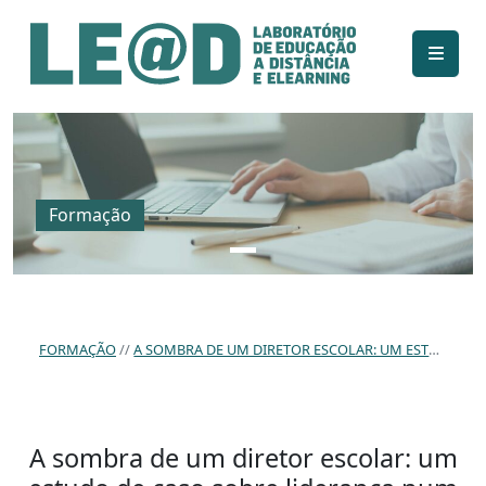
Ir para o conteúdo principal
Informações de acessibilidade
Mapa do site
Formação
FORMAÇÃO
A SOMBRA DE UM DIRETOR ESCOLAR: UM ESTUDO DE CASO SOBRE LIDERANÇA NUM AGRUPAMENTO DE ESCOLAS EM LISBOA
A sombra de um diretor escolar: um