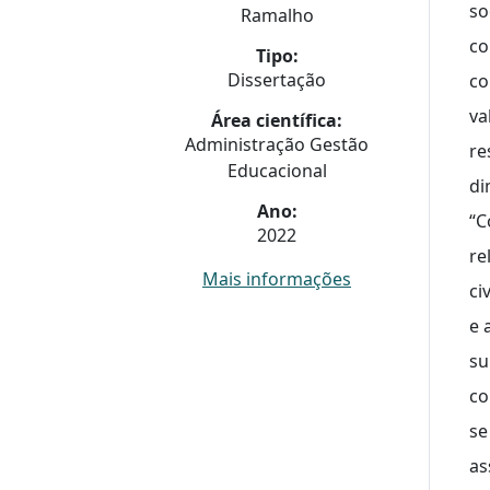
so
Ramalho
co
Tipo:
Dissertação
co
va
Área científica:
Administração Gestão
re
Educacional
di
Ano:
“C
2022
re
Mais informações
ci
e 
su
co
se
as