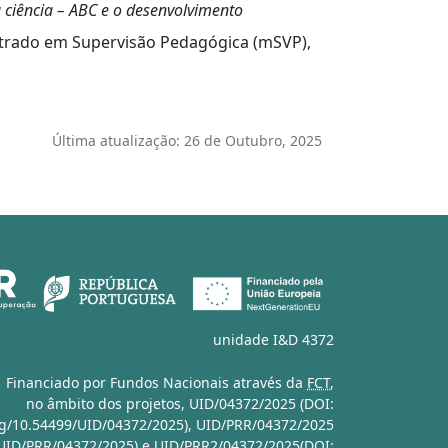
 ciência – ABC e o desenvolvimento
trado em Supervisão Pedagógica (mSVP),
Última atualização: 26 de Outubro, 2025
unidade I&D 4372
Financiado por Fundos Nacionais através da
FCT
,
no âmbito dos projetos,
UID/04372/2025 (DOI:
org/10.54499/UID/04372/2025)
,
UID/PRR/04372/2025
/UID/PRR/04372/2025)
e
UID/PRR2/04372/2025(DOI: