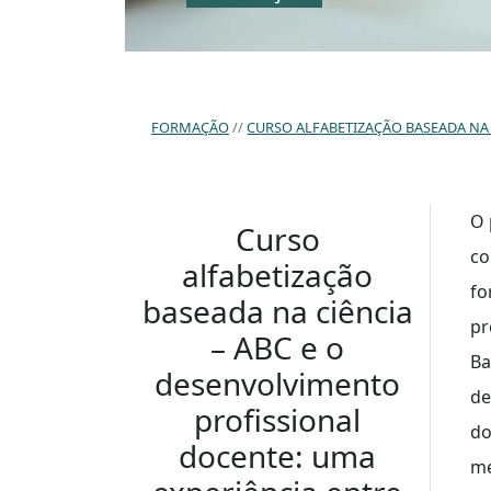
FORMAÇÃO
CURSO ALFABETIZAÇÃO BASEADA NA 
O 
Curso
co
alfabetização
fo
baseada na ciência
pr
– ABC e o
Ba
desenvolvimento
de
profissional
do
docente: uma
me