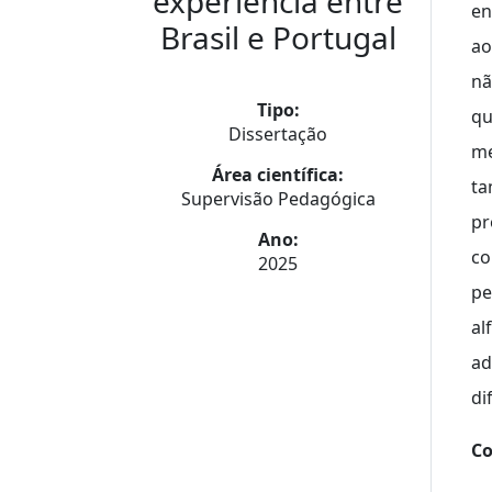
experiência entre
en
Brasil e Portugal
ao
nã
Tipo:
qu
Dissertação
me
Área científica:
ta
Supervisão Pedagógica
pr
Ano:
co
2025
pe
al
ad
di
Co