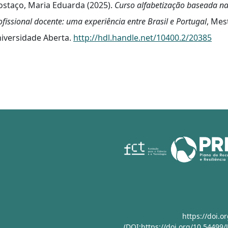
staço, Maria Eduarda (2025).
Curso alfabetização baseada na
ofissional docente: uma experiência entre Brasil e Portugal
, Mes
iversidade Aberta.
http://hdl.handle.net/10400.2/20385
https://doi.
(DOI:https://doi.org/10.54499