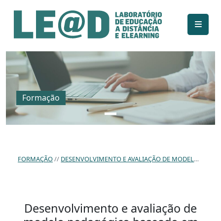
Ir para o conteúdo principal
Informações de acessibilidade
Mapa do site
Formação
FORMAÇÃO
DESENVOLVIMENTO E AVALIAÇÃO DE MODELO PEDAGÓGICO BASEADO EM JOGOS METROIDVANIA.
Desenvolvimento e avaliação de