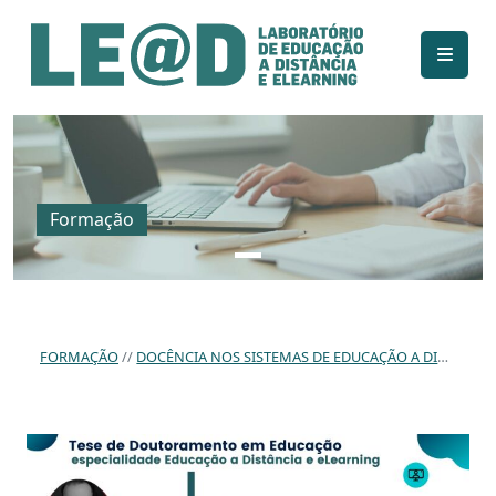
Ir para o conteúdo principal
Informações de acessibilidade
Mapa do site
Formação
FORMAÇÃO
DOCÊNCIA NOS SISTEMAS DE EDUCAÇÃO A DISTÂNCIA: ESTUDO DE IDENTIDADE E PERFIS DO DOCENTE ONLINE