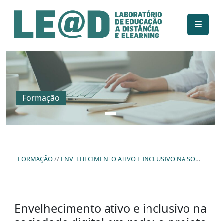
Ir para o conteúdo principal
Informações de acessibilidade
Mapa do site
Formação
FORMAÇÃO
ENVELHECIMENTO ATIVO E INCLUSIVO NA SOCIEDADE DIGITAL EM REDE: O PROJETO EAGEING+
Envelhecimento ativo e inclusivo na